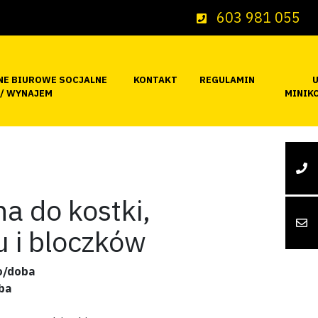
603 981 055
NE BIUROWE SOCJALNE
KONTAKT
REGULAMIN
 / WYNAJEM
MINIK
na do kostki,
tu i bloczków
to/doba
ba