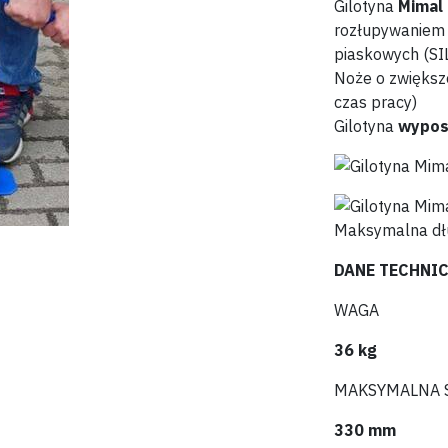
Gilotyna
Mimal
rozłupywaniem
piaskowych (SI
Noże o zwiększo
czas pracy)
Gilotyna
wypos
DANE TECHNI
WAGA
36 kg
MAKSYMALNA 
330 mm